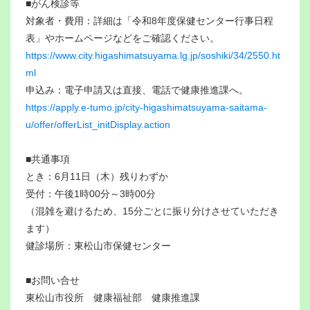
■がん検診等
対象者・費用：詳細は「令和8年度保健センター行事日程
表」やホームページなどをご確認ください。
https://www.city.higashimatsuyama.lg.jp/soshiki/34/2550.ht
ml
申込み：電子申請又は直接、電話で健康推進課へ。
https://apply.e-tumo.jp/city-higashimatsuyama-saitama-
u/offer/offerList_initDisplay.action
■共通事項
とき：6月11日（木）残りわずか
受付：午後1時00分～3時00分
（混雑を避けるため、15分ごとに振り分けさせていただき
ます）
健診場所：東松山市保健センター
■お問い合せ
東松山市役所 健康福祉部 健康推進課