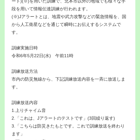
ート)(※)を用いた訓練で、北本市以外の地域でも様々な手
段を用いて情報伝達訓練が行われます。
(※)Jアラートとは、地震や武力攻撃などの緊急情報を、国
から人工衛星などを通じて瞬時にお伝えするシステムで
す。
訓練実施日時
令和6年5月22日(水) 午前11時
訓練放送方法
市内の防災無線から、下記訓練放送内容を一斉に放送しま
す。
訓練放送内容
1.上りチャイム音
2.「これは、Jアラートのテストです」(3回繰り返す)
3.「こちらは防災きたもとです。これで訓練放送を終わり
ます」