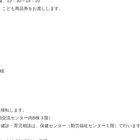
3：30～14：10
、こども商品券をお渡しします。
子様
に移転します。
交流センター内B棟３階）
る健診・育児相談は、保健センター（勤労福祉センター１階）で行いま