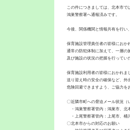
この件につきましては、北本市では
鴻巣警察署へ通報済みです。
今後、関係機関と情報共有を行い
保育施設管理責任者の皆様におか
通常の防犯体制に加えて、一層の
及び施設の状況の把握を行ってい
保育施設利用者の皆様におかれま
送り迎え時の安全の確保など、外
危険回避できますよう、ご協力を
〇近隣市町への脅迫メール状況（い
・鴻巣警察署管内：鴻巣市、北
・上尾警察署管内：上尾市、桶
〇北本市からの対応のお願い