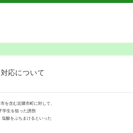
る対応について
本市を含む近隣市町に対して、
子学生を狙った誘拐
・塩酸をぶちまけるといった