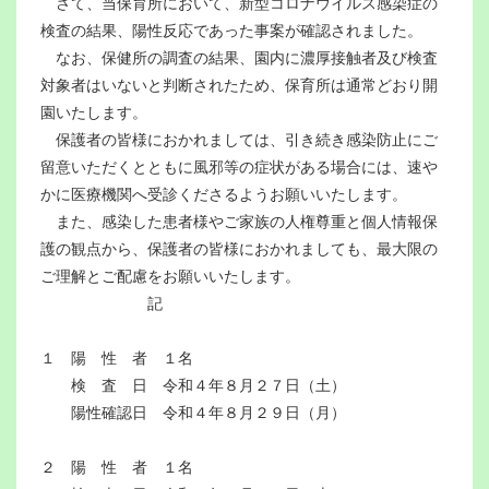
さて、当保育所において、新型コロナウイルス感染症の
検査の結果、陽性反応であった事案が確認されました。
なお、保健所の調査の結果、園内に濃厚接触者及び検査
対象者はいないと判断されたため、保育所は通常どおり開
園いたします。
保護者の皆様におかれましては、引き続き感染防止にご
留意いただくとともに風邪等の症状がある場合には、速や
かに医療機関へ受診くださるようお願いいたします。
また、感染した患者様やご家族の人権尊重と個人情報保
護の観点から、保護者の皆様におかれましても、最大限の
ご理解とご配慮をお願いいたします。
記
１ 陽 性 者 １名
検 査 日 令和４年８月２７日（土）
陽性確認日 令和４年８月２９日（月）
２ 陽 性 者 １名