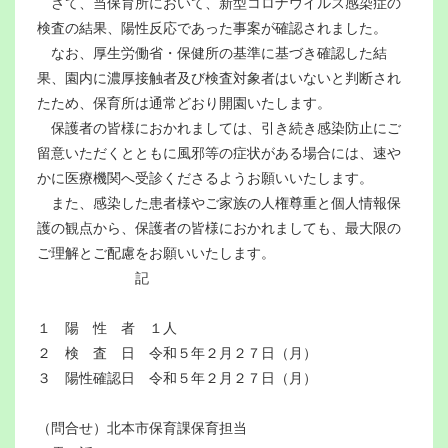
さて、当保育所において、新型コロナウイルス感染症の
検査の結果、陽性反応であった事案が確認されました。
なお、厚生労働省・保健所の基準に基づき確認した結
果、園内に濃厚接触者及び検査対象者はいないと判断され
たため、保育所は通常どおり開園いたします。
保護者の皆様におかれましては、引き続き感染防止にご
留意いただくとともに風邪等の症状がある場合には、速や
かに医療機関へ受診くださるようお願いいたします。
また、感染した患者様やご家族の人権尊重と個人情報保
護の観点から、保護者の皆様におかれましても、最大限の
ご理解とご配慮をお願いいたします。
記
１ 陽 性 者 １人
２ 検 査 日 令和５年２月２７日（月）
３ 陽性確認日 令和５年２月２７日（月）
（問合せ）北本市保育課保育担当