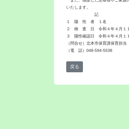
いたします。
記
１ 陽 性 者 １名
２ 検 査 日 令和４年４月１
３ 陽性確認日 令和４年４月１
（問合せ）北本市保育課保育担当
（電 話）048-594-5538
戻る