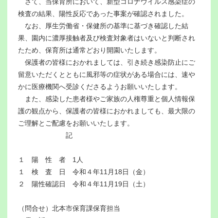
さて、当保育所において、新型コロナウイルス感染症の
検査の結果、陽性反応であった事案が確認されました。
なお、厚生労働省・保健所の基準に基づき確認した結
果、園内に濃厚接触者及び検査対象者はいないと判断され
たため、保育所は通常どおり開園いたします。
保護者の皆様におかれましては、引き続き感染防止にご
留意いただくとともに風邪等の症状がある場合には、速や
かに医療機関へ受診くださるようお願いいたします。
また、感染した患者様やご家族の人権尊重と個人情報保
護の観点から、保護者の皆様におかれましても、最大限の
ご理解とご配慮をお願いいたします。
記
１ 陽 性 者 1人
１ 検 査 日 令和４年11月18日（金）
２ 陽性確認日 令和４年11月19日（土）
（問合せ）北本市保育課保育担当