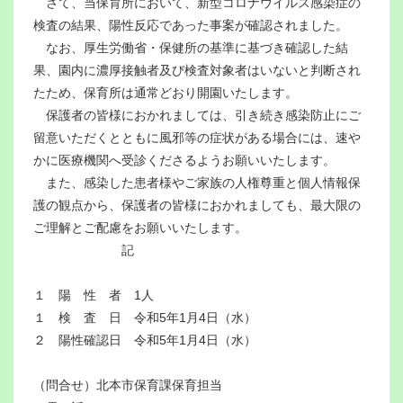
さて、当保育所において、新型コロナウイルス感染症の
検査の結果、陽性反応であった事案が確認されました。
なお、厚生労働省・保健所の基準に基づき確認した結
果、園内に濃厚接触者及び検査対象者はいないと判断され
たため、保育所は通常どおり開園いたします。
保護者の皆様におかれましては、引き続き感染防止にご
留意いただくとともに風邪等の症状がある場合には、速や
かに医療機関へ受診くださるようお願いいたします。
また、感染した患者様やご家族の人権尊重と個人情報保
護の観点から、保護者の皆様におかれましても、最大限の
ご理解とご配慮をお願いいたします。
記
１ 陽 性 者 1人
１ 検 査 日 令和5年1月4日（水）
２ 陽性確認日 令和5年1月4日（水）
（問合せ）北本市保育課保育担当