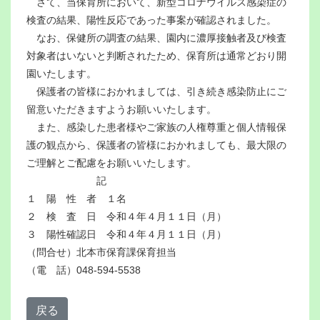
さて、当保育所において、新型コロナウイルス感染症の
検査の結果、陽性反応であった事案が確認されました。
なお、保健所の調査の結果、園内に濃厚接触者及び検査
対象者はいないと判断されたため、保育所は通常どおり開
園いたします。
保護者の皆様におかれましては、引き続き感染防止にご
留意いただきますようお願いいたします。
また、感染した患者様やご家族の人権尊重と個人情報保
護の観点から、保護者の皆様におかれましても、最大限の
ご理解とご配慮をお願いいたします。
記
１ 陽 性 者 １名
２ 検 査 日 令和４年４月１１日（月）
３ 陽性確認日 令和４年４月１１日（月）
（問合せ）北本市保育課保育担当
（電 話）048-594-5538
戻る