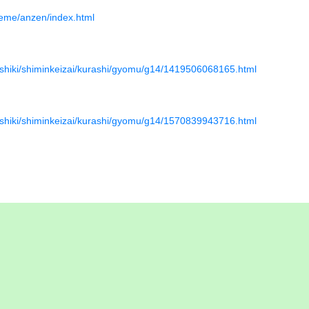
theme/anzen/index.html
/soshiki/shiminkeizai/kurashi/gyomu/g14/1419506068165.html
/soshiki/shiminkeizai/kurashi/gyomu/g14/1570839943716.html