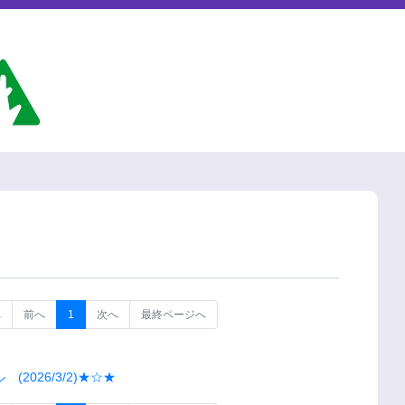
へ
前へ
1
次へ
最終ページへ
2026/3/2)★☆★