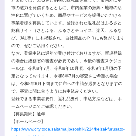
市の魅力を発信するとともに、市内産業の振興・地域の活
性化に繋げていくため、商品やサービスを提供いただける
事業者様を募集しています。登録された返礼品はふるさと
納税サイト（さとふる、ふるさとチョイス、楽天、ふるな
び、JAL等）にも掲載され、自社商品のＰＲにも繋がります
ので、ぜひご活用ください。
なお、登録申込は通年で受け付けておりますが、新規登録
の場合は総務省の審査が必要であり、今後の審査スケジュ
ールは、令和8年7月、令和8年10月頃、令和9年1月頃の予
定となっております。令和8年7月の審査をご希望の場合
は、令和8年6月下旬までに市への申請が必要となりますの
で、審査に間に合うようにお申込みください。
登録できる事業者要件、返礼品要件、申込方法などは、ホ
ームページにてご確認ください。
【募集期間】通年
【ホームページ】
https://www.city.toda.saitama.jp/soshiki/214/keizai-furusato-