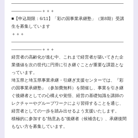
――――――――――――――――――――――――――
―――――――＋＋＋
■【申込期限：6/11】「彩の国事業承継塾」（第8期）受講
生を募集しています
＋＋＋
――――――――――――――――――――――――――
―――――――＋＋＋
経営者の高齢化が進む中、これまで経営者が築いてきた企
業価値を次の世代に円滑に引き継ぐことが重要な課題とな
っています。
埼玉県と埼玉県事業承継・引継ぎ支援センターでは、『彩
の国事業承継塾』（参加費無料）を開催し、事業を引き継
ぐ後継者としての心構えや覚悟、経営の基礎知識を講師の
レクチャーやグループワークにより習得することを通じ、
経営者としての一歩を踏み出せるよう支援いたします。
積極的に参加する"熱意ある"後継者（候補含む）、承継後間
もない方を募集しています。