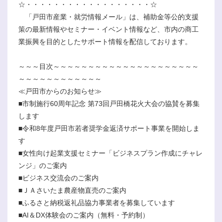
☆・・・・・・・・・・・・・・・・・・☆
「戸田市産業・就労情報メール」は、補助金等公的支援
策の最新情報やセミナー・イベント情報など、市内の商工
業振興を目的としたサポート情報を配信しております。
～～～目次～～～～～～～～～～～～～～～～～～～～～
～～～～～～～～～～～～
≪戸田市からのお知らせ≫
■市制施行60周年記念 第73回戸田橋花火大会の協賛を募集
します
■令和8年度戸田市若者奨学金返済サポート事業を開始しま
す
■女性向け起業支援セミナー「ビジネスプラン作成にチャレ
ンジ」のご案内
■ビジネス交流会のご案内
■ＪＡさいたま農産物直売のご案内
■ふるさと納税返礼品協力事業者を募集しています
■AI＆DX体験会のご案内（無料・予約制）