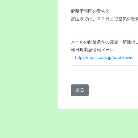
府県予報区の警告文
富山県では、２２日まで空気の乾
===========================
メールの配信条件の変更・解除は
朝日町緊急情報メール
https://mail.cous.jp/asahitown/
===========================
戻る