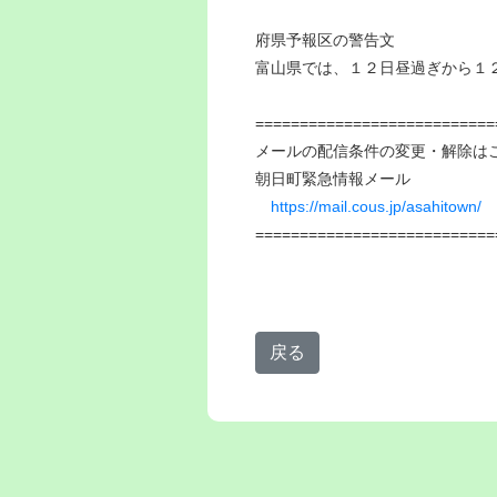
府県予報区の警告文
富山県では、１２日昼過ぎから１
===========================
メールの配信条件の変更・解除は
朝日町緊急情報メール
https://mail.cous.jp/asahitown/
===========================
戻る