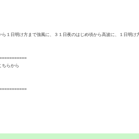
から１日明け方まで強風に、３１日夜のはじめ頃から高波に、１日明け
===========
こちらから
===========