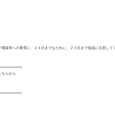
や電線等への着雪に、２４日までなだれに、２３日まで低温に注意して
===========
こちらから
===========